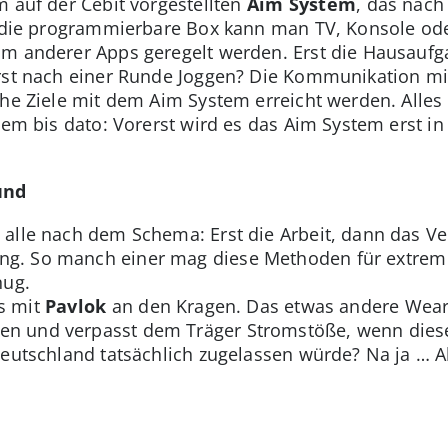
m auf der Cebit vorgestellten
Aim System
, das nach
n die programmierbare Box kann man TV, Konsole od
m anderer Apps geregelt werden. Erst die Hausaufga
rst nach einer Runde Joggen? Die Kommunikation mit
che Ziele mit dem Aim System erreicht werden. Alle
lem bis dato: Vorerst wird es das Aim System erst in
und
alle nach dem Schema: Erst die Arbeit, dann das Ve
g. So manch einer mag diese Methoden für extrem 
nug.
s mit
Pavlok
an den Kragen. Das etwas andere Weara
 und verpasst dem Träger Stromstöße, wenn dieser
Deutschland tatsächlich zugelassen würde? Na ja … Ab