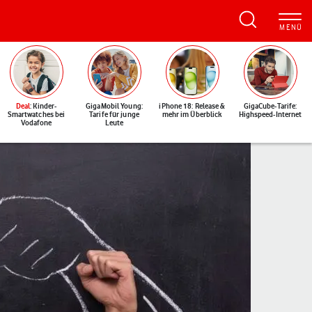
Deal
: Kinder-
GigaMobil Young:
iPhone 18: Release &
GigaCube-Tarife:
Smartwatches bei
Tarife für junge
mehr im Überblick
Highspeed-Internet
Vodafone
Leute