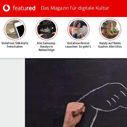
Das Magazin für digitale Kultur
Vodafone: SIM-Karte
Alle Samsung-
Vodafone-Router
Handy auf Raten
freischalten
Handys in
tauschen: So geht's
kaufen: Alle Infos
Reihenfolge