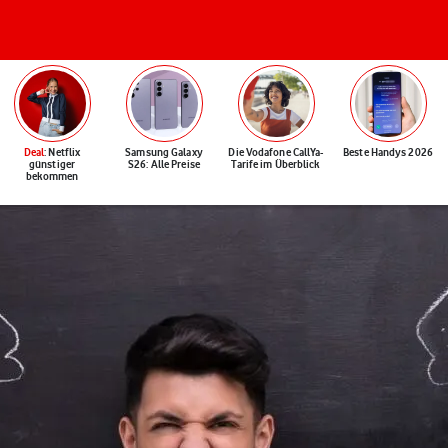
Deal
: Netflix
Samsung Galaxy
Die Vodafone CallYa-
Beste Handys 2026
günstiger
S26: Alle Preise
Tarife im Überblick
bekommen