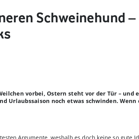
neren Schweinehund – 
ks
ilchen vorbei, Ostern steht vor der Tür – und ei
 und Urlaubssaison noch etwas schwinden. Wenn d
ntesten Argumente, weshalb es doch keine so gute Id