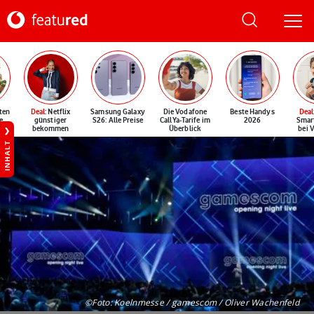
ten
Deal
: Netflix
Samsung Galaxy
Die Vodafone
Beste Handys
Deal
e
günstiger
S26: Alle Preise
CallYa-Tarife im
2026
Smar
bekommen
Überblick
bei 
INHALT
©Foto: Koelnmesse / gamescom / Oliver Wachenfeld