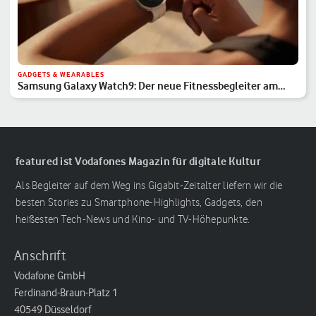
GADGETS & WEARABLES
Samsung Galaxy Watch9: Der neue Fitnessbegleiter am
Handgelenk
featured ist Vodafones Magazin für digitale Kultur
Als Begleiter auf dem Weg ins Gigabit-Zeitalter liefern wir die
besten Stories zu Smartphone-Highlights, Gadgets, den
heißesten Tech-News und Kino- und TV-Höhepunkte.
Anschrift
Vodafone GmbH
Ferdinand-Braun-Platz 1
40549 Düsseldorf