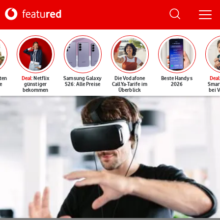
ten
Deal
: Netflix
Samsung Galaxy
Die Vodafone
Beste Handys
Deal
e
günstiger
S26: Alle Preise
CallYa-Tarife im
2026
Smar
bekommen
Überblick
bei 