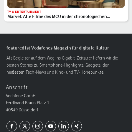
TV & ENTERTAINMENT
Marvel: Alle Filme des MCU in der chronologischen
Reihenfolge
featured ist Vodafones Magazin für digitale Kultur
Als Begleiter auf dem Weg ins Gigabit-Zeitalter liefern wir die
besten Stories zu Smartphone-Highlights, Gadgets, den
heißesten Tech-News und Kino- und TV-Höhepunkte.
Anschrift
Vodafone GmbH
Ferdinand-Braun-Platz 1
40549 Düsseldorf