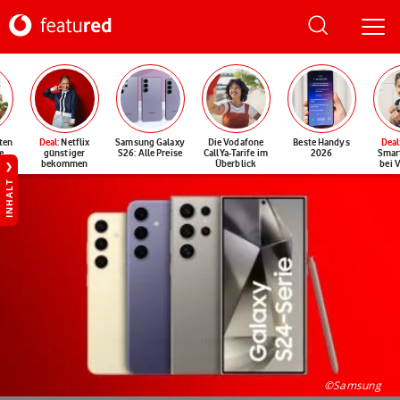
ten
Deal
: Netflix
Samsung Galaxy
Die Vodafone
Beste Handys
Deal
e
günstiger
S26: Alle Preise
CallYa-Tarife im
2026
Smar
bekommen
Überblick
bei 
INHALT
©Samsung