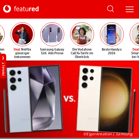
ten
Deal
: Netflix
Samsung Galaxy
Die Vodafone
Beste Handys
Deal
e
günstiger
S26: Alle Preise
CallYa-Tarife im
2026
Smar
bekommen
Überblick
bei 
INHALT
©Eigenkreation | Samsung