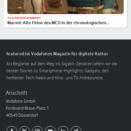
TV & ENTERTAINMENT
Marvel: Alle Filme des MCU in der chronologischen
Reihenfolge
featured ist Vodafones Magazin für digitale Kultur
Als Begleiter auf dem Weg ins Gigabit-Zeitalter liefern wir die
besten Stories zu Smartphone-Highlights, Gadgets, den
heißesten Tech-News und Kino- und TV-Höhepunkte.
Anschrift
Vodafone GmbH
Ferdinand-Braun-Platz 1
40549 Düsseldorf