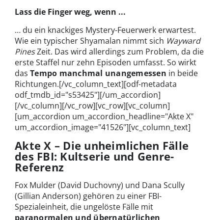
Lass die Finger weg, wenn ...
… du ein knackiges Mystery-Feuerwerk erwartest.
Wie ein typischer Shyamalan nimmt sich
Wayward
Pines
Zeit. Das wird allerdings zum Problem, da die
erste Staffel nur zehn Episoden umfasst. So wirkt
das
Tempo manchmal unangemessen
in beide
Richtungen.[/vc_column_text][odf-metadata
odf_tmdb_id="s53425"][/um_accordion]
[/vc_column][/vc_row][vc_row][vc_column]
[um_accordion um_accordion_headline="Akte X"
um_accordion_image="41526"][vc_column_text]
Akte X – Die unheimlichen Fälle
des FBI: Kultserie und Genre-
Referenz
Fox Mulder (David Duchovny) und Dana Scully
(Gillian Anderson) gehören zu einer FBI-
Spezialeinheit, die ungelöste Fälle mit
paranormalen und übernatürlichen