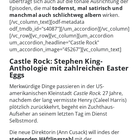
überträgt sich auch auf die tonale Ausrichtung der
Episoden, die mal
todernst, mal satirisch und
manchmal auch schlichtweg albern
wirken.
[/vc_column_text][odf-metadata
odf_tmdb_id="s4087"][/um_accordion][/vc_column]
[/vc_row][vc_row][vc_column][um_accordion
um_accordion_headline="Castle Rock"
um_accordion_image="45267"][vc_column_text]
Castle Rock: Stephen King-
Anthologie mit zahlreichen Easter
Eggs
Merkwürdige Dinge passieren in der US-
amerikanischen Kleinstadt
Castle Rock
. 27 Jahre,
nachdem der lang vermisste Henry (Caleel Harris)
plötzlich zurückkehrt, begeht ein Zuchthaus-
Aufseher an seinem letzten Tag im Dienst
Selbstmord.
Die neue Direktorin (Ann Cusack) will indes der
steigenden Häftlingszahl
mit der