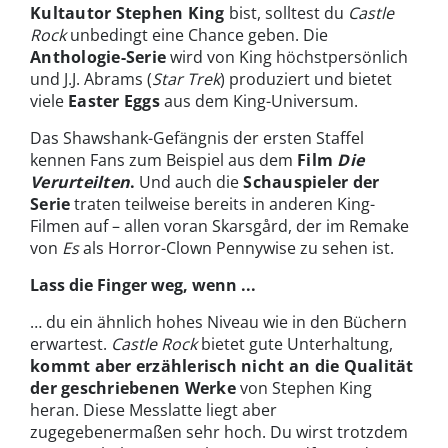
Kultautor Stephen King
bist, solltest du
Castle
Rock
unbedingt eine Chance geben. Die
Anthologie-Serie
wird von King höchstpersönlich
und J.J. Abrams (
Star Trek
) produziert und bietet
viele
Easter Eggs
aus dem King-Universum.
Das Shawshank-Gefängnis der ersten Staffel
kennen Fans zum Beispiel aus dem
Film
Die
Verurteilten
.
Und auch die
Schauspieler der
Serie
traten teilweise bereits in anderen King-
Filmen auf – allen voran Skarsgård, der im Remake
von
Es
als Horror-Clown Pennywise zu sehen ist.
Lass die Finger weg, wenn ...
… du ein ähnlich hohes Niveau wie in den Büchern
erwartest.
Castle Rock
bietet gute Unterhaltung,
kommt aber erzählerisch nicht an die Qualität
der geschriebenen Werke
von Stephen King
heran. Diese Messlatte liegt aber
zugegebenermaßen sehr hoch. Du wirst trotzdem