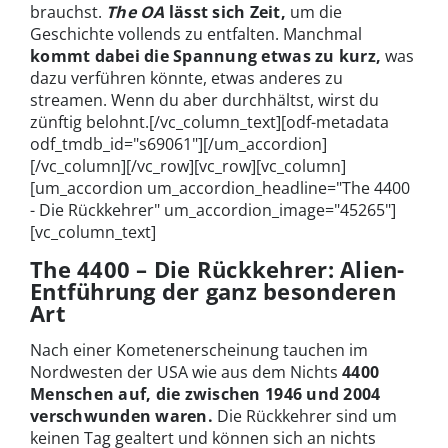
brauchst.
The OA
lässt sich Zeit,
um die
Geschichte vollends zu entfalten. Manchmal
kommt dabei die Spannung etwas zu kurz,
was
dazu verführen könnte, etwas anderes zu
streamen. Wenn du aber durchhältst, wirst du
zünftig belohnt.[/vc_column_text][odf-metadata
odf_tmdb_id="s69061"][/um_accordion]
[/vc_column][/vc_row][vc_row][vc_column]
[um_accordion um_accordion_headline="The 4400
- Die Rückkehrer" um_accordion_image="45265"]
[vc_column_text]
The 4400 – Die Rückkehrer: Alien-
Entführung der ganz besonderen
Art
Nach einer Kometenerscheinung tauchen im
Nordwesten der USA wie aus dem Nichts
4400
Menschen auf, die zwischen 1946 und 2004
verschwunden waren.
Die Rückkehrer sind um
keinen Tag gealtert und können sich an nichts