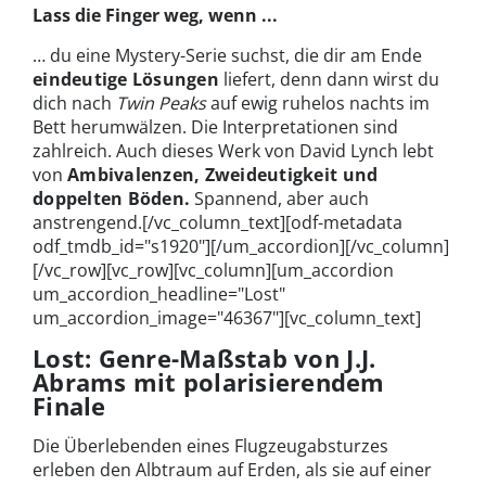
Lass die Finger weg, wenn ...
… du eine Mystery-Serie suchst, die dir am Ende
eindeutige Lösungen
liefert, denn dann wirst du
dich nach
Twin Peaks
auf ewig ruhelos nachts im
Bett herumwälzen. Die Interpretationen sind
zahlreich. Auch dieses Werk von David Lynch lebt
von
Ambivalenzen, Zweideutigkeit und
doppelten Böden.
Spannend, aber auch
anstrengend.[/vc_column_text][odf-metadata
odf_tmdb_id="s1920"][/um_accordion][/vc_column]
[/vc_row][vc_row][vc_column][um_accordion
um_accordion_headline="Lost"
um_accordion_image="46367"][vc_column_text]
Lost: Genre-Maßstab von J.J.
Abrams mit polarisierendem
Finale
Die Überlebenden eines Flugzeugabsturzes
erleben den Albtraum auf Erden, als sie auf einer