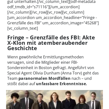
gut unterhalten.[/vc_column_text][odf-metadata
odf_tmdb_id="s71116"][/um_accordion]
[/vc_column][/vc_row][vc_row][vc_column]
[um_accordion um_accordion_headline="Fringe -
Grenzfälle des FBI" um_accordion_image="45268"]
[vc_column_text]
Fringe – Grenzfälle des FBI: Akte
X-Klon mit atemberaubender
Geschichte
Wenn gewöhnliche Ermittlungsmethoden
versagen, sind die Mitglieder einer FBI-
Sondereinheit in Boston gefragt. Angeführt von
Special Agent Olivia Dunham (Anna Torv) geht das
Team
paranormalen Mordfällen
nach – und
stößt dabei auf
unfassbare Erkenntnisse.