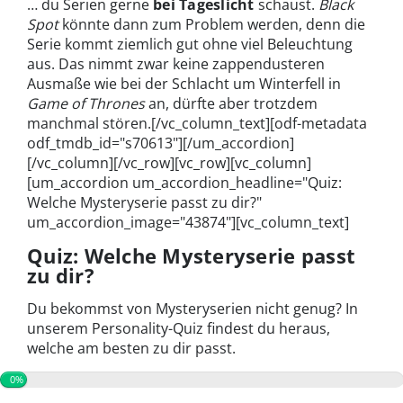
… du Serien gerne
bei Tageslicht
schaust.
Black
Spot
könnte dann zum Problem werden, denn die
Serie kommt ziemlich gut ohne viel Beleuchtung
aus. Das nimmt zwar keine zappendusteren
Ausmaße wie bei der Schlacht um Winterfell in
Game of Thrones
an, dürfte aber trotzdem
manchmal stören.[/vc_column_text][odf-metadata
odf_tmdb_id="s70613"][/um_accordion]
[/vc_column][/vc_row][vc_row][vc_column]
[um_accordion um_accordion_headline="Quiz:
Welche Mysteryserie passt zu dir?"
um_accordion_image="43874"][vc_column_text]
Quiz: Welche Mysteryserie passt
zu dir?
Du bekommst von Mysteryserien nicht genug? In
unserem Personality-Quiz findest du heraus,
welche am besten zu dir passt.
0%