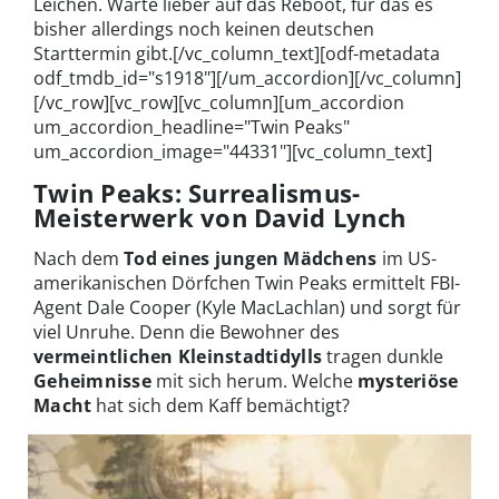
Leichen. Warte lieber auf das Reboot, für das es
bisher allerdings noch keinen deutschen
Starttermin gibt.[/vc_column_text][odf-metadata
odf_tmdb_id="s1918"][/um_accordion][/vc_column]
[/vc_row][vc_row][vc_column][um_accordion
um_accordion_headline="Twin Peaks"
um_accordion_image="44331"][vc_column_text]
Twin Peaks: Surrealismus-
Meisterwerk von David Lynch
Nach dem
Tod eines jungen Mädchens
im US-
amerikanischen Dörfchen Twin Peaks ermittelt FBI-
Agent Dale Cooper (Kyle MacLachlan) und sorgt für
viel Unruhe. Denn die Bewohner des
vermeintlichen Kleinstadtidylls
tragen dunkle
Geheimnisse
mit sich herum. Welche
mysteriöse
Macht
hat sich dem Kaff bemächtigt?