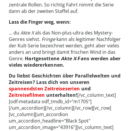
zentrale Rollen. So richtig Fahrt nimmt die Serie
dann ab der zweiten Staffel auf.
Lass die Finger weg, wenn:
… du
Akte X
als das Non-plus-ultra des Mystery-
Genres siehst.
Fringe
kann als legitimer Nachfolger
der Kult-Serie bezeichnet werden, geht aber vieles
anders an und bringt damit frischen Wind in das
Genre.
Hartgesottene
Akte X
-Fans werden aber
vieles wiedererkennen.
Du liebst Geschichten über Parallelwelten und
Zeitreisen? Lass dich von unseren
spannendsten Zeitreiseserien
und
Zeitreisefilmen
unterhalten!
[/vc_column_text]
[odf-metadata odf_tmdb_id="m1705"]
[/um_accordion][/vc_column][/vc_row][vc_row]
[vc_column][um_accordion
um_accordion_headline="Black Spot"
um_accordion_image="43916"][vc_column_text]