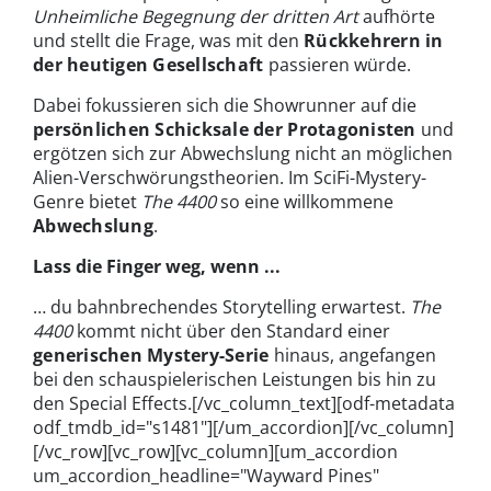
Unheimliche Begegnung der dritten Art
aufhörte
und stellt die Frage, was mit den
Rückkehrern in
der heutigen Gesellschaft
passieren würde.
Dabei fokussieren sich die Showrunner auf die
persönlichen Schicksale der Protagonisten
und
ergötzen sich zur Abwechslung nicht an möglichen
Alien-Verschwörungstheorien. Im SciFi-Mystery-
Genre bietet
The 4400
so eine willkommene
Abwechslung
.
Lass die Finger weg, wenn ...
… du bahnbrechendes Storytelling erwartest.
The
4400
kommt nicht über den Standard einer
generischen Mystery-Serie
hinaus, angefangen
bei den schauspielerischen Leistungen bis hin zu
den Special Effects.[/vc_column_text][odf-metadata
odf_tmdb_id="s1481"][/um_accordion][/vc_column]
[/vc_row][vc_row][vc_column][um_accordion
um_accordion_headline="Wayward Pines"