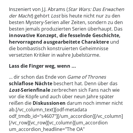
Inszeniert von J.J. Abrams (
Star Wars: Das Erwachen
der Macht
) gehört
Lost
bis heute nicht nur zu den
besten Mystery-Serien aller Zeiten, sondern zu den
besten jemals produzierten Serien überhaupt. Das
innovative Konzept, die fesselnde Geschichte,
hervorragend ausgearbeitete Charaktere
und
die bombastisch konstruierten Geheimnisse
versetzten Kritiker in wahre Jubelstürme.
Lass die Finger weg, wenn ...
… dir schon das Ende von
Game of Thrones
schlaflose Nächte
beschert hat. Denn über das
Lost
-Serienfinale
zerbrechen sich Fans nach wie
vor die Köpfe und auch über neun Jahre später
reißen die
Diskussionen
darum noch immer nicht
ab.[/vc_column_text][odf-metadata
odf_tmdb_id="s4607"][/um_accordion][/vc_column]
[/vc_row][vc_row][vc_column][um_accordion
um_accordion_headline="The OA"