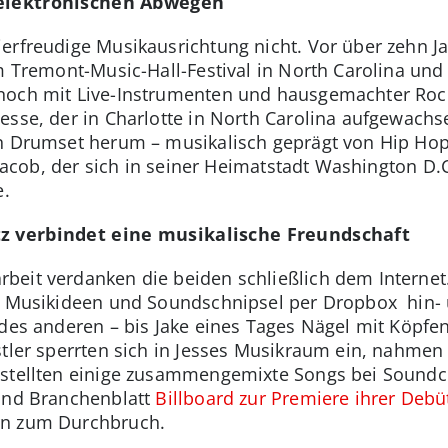
 elektronischen Abwegen
erfreudige Musikausrichtung nicht. Vor über zehn Ja
m Tremont-Music-Hall-Festival in North Carolina und 
noch mit Live-Instrumenten und hausgemachter Roc
esse, der in Charlotte in North Carolina aufgewachs
en Drumset herum – musikalisch geprägt von Hip Hop
i Jacob, der sich in seiner Heimatstadt Washington D.
e.
tz verbindet eine musikalische Freundschaft
eit verdanken die beiden schließlich dem Internet
ob Musikideen und Soundschnipsel per Dropbox hin- 
 des anderen – bis Jake eines Tages Nägel mit Köpf
stler sperrten sich in Jesses Musikraum ein, nahm
 stellten einige zusammengemixte Songs bei Soundc
 und Branchenblatt
Billboard zur Premiere ihrer Debü
rn zum Durchbruch.