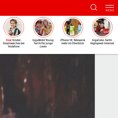
Deal
: Kinder-
GigaMobil Young:
iPhone 18: Release &
GigaCube-Tarife:
Smartwatches bei
Tarife für junge
mehr im Überblick
Highspeed-Internet
Vodafone
Leute