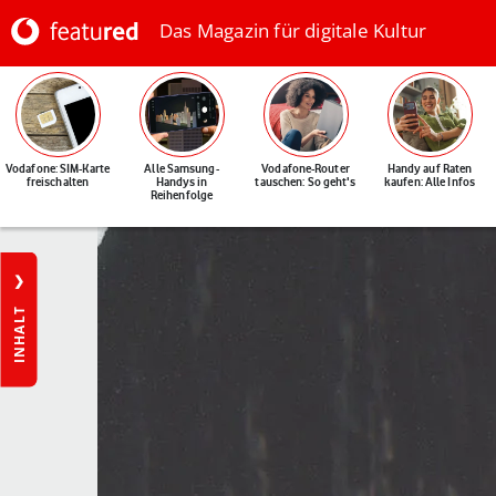
Das Magazin für digitale Kultur
Vodafone: SIM-Karte
Alle Samsung-
Vodafone-Router
Handy auf Raten
freischalten
Handys in
tauschen: So geht's
kaufen: Alle Infos
Reihenfolge
INHALT