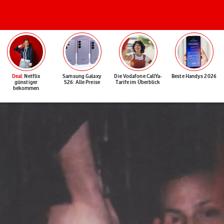
Deal
: Netflix
Samsung Galaxy
Die Vodafone CallYa-
Beste Handys 2026
günstiger
S26: Alle Preise
Tarife im Überblick
bekommen