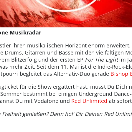
one Musikradar
tler ihren musikalischen Horizont enorm erweitert.
te Drums, Gitarren und Bässe mit den vielfältigen M
rem Blitzerfolg und der ersten EP
For The Light
im Ja
etwas mehr Zeit. Seit dem 11. Mai ist die Indie-Rock
otpourri begleitet das Alternativ-Duo gerade
Bishop 
gticket für die Show ergattert hast, musst Du Dich n
em Sommer bestimmt bei einigen Underground Dance
annst Du mit Vodafone und
Red Unlimited
ab sofort
e Freiheit genießen? Dann hol‘ Dir Deinen Red Unlim