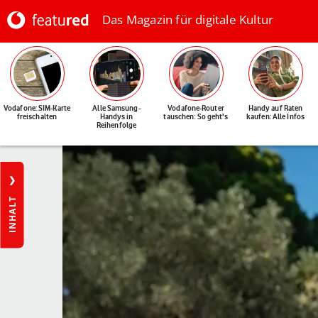
Das Magazin für digitale Kultur
Vodafone: SIM-Karte
Alle Samsung-
Vodafone-Router
Handy auf Raten
freischalten
Handys in
tauschen: So geht's
kaufen: Alle Infos
Reihenfolge
INHALT