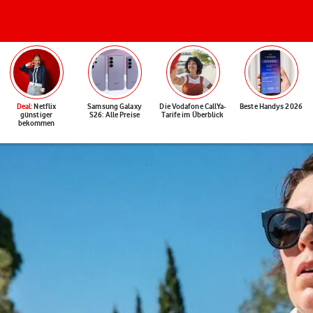
Deal
: Netflix
Samsung Galaxy
Die Vodafone CallYa-
Beste Handys 2026
günstiger
S26: Alle Preise
Tarife im Überblick
bekommen