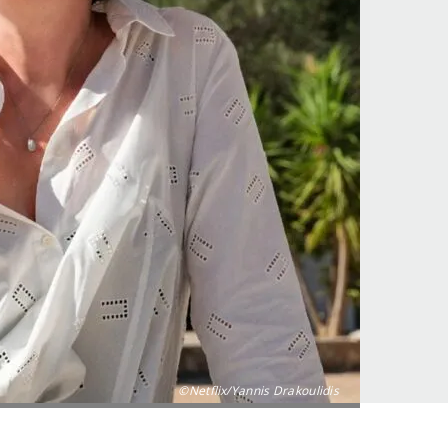
©Netflix/Yannis Drakoulidis