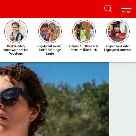
Deal
: Kinder-
GigaMobil Young:
iPhone 18: Release &
GigaCube-Tarife:
Smartwatches bei
Tarife für junge
mehr im Überblick
Highspeed-Internet
Vodafone
Leute