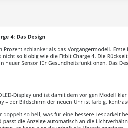
arge 4: Das Design
ehn Prozent schlanker als das Vorgängermodell. Erste 
nicht so klobig wie die Fitbit Charge 4. Die Rückseit
t ein neuer Sensor für Gesundheitsfunktionen. Das De
MOLED-Display und ist damit dem vorigen Modell klar
ay – der Bildschirm der neuen Uhr ist farbig, kontrast
ar doppelt so hell, was für eine bessere Lesbarkeit be
d passt die Anzeige automatisch an die Lichtverhältni
zen, es kann also dauerhaft die Uhrzeit anzeigen.