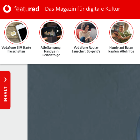
Das Magazin für digitale Kultur
Vodafone: SIM-Karte
Alle Samsung-
Vodafone-Router
Handy auf Raten
freischalten
Handys in
tauschen: So geht's
kaufen: Alle Infos
Reihenfolge
INHALT