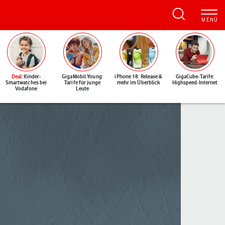
Deal
: Kinder-
GigaMobil Young:
iPhone 18: Release &
GigaCube-Tarife:
Smartwatches bei
Tarife für junge
mehr im Überblick
Highspeed-Internet
Vodafone
Leute