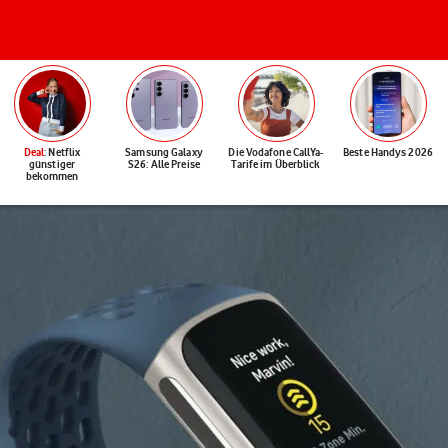
Deal
: Netflix
Samsung Galaxy
Die Vodafone CallYa-
Beste Handys 2026
günstiger
S26: Alle Preise
Tarife im Überblick
bekommen