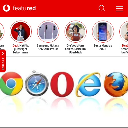
ten
Deal
: Netflix
Samsung Galaxy
Die Vodafone
Beste Handys
Deal
e
günstiger
S26: Alle Preise
CallYa-Tarife im
2026
Smar
bekommen
Überblick
bei 
INHALT