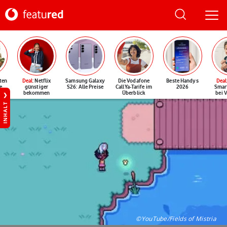
ten
Deal
: Netflix
Samsung Galaxy
Die Vodafone
Beste Handys
Deal
e
günstiger
S26: Alle Preise
CallYa-Tarife im
2026
Smar
bekommen
Überblick
bei 
INHALT
©YouTube/Fields of Mistria