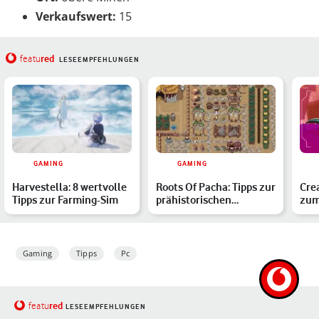
Verkaufswert:
15
red
featu
LESEEMPFEHLUNGEN
GAMING
GAMING
Harvestella: 8 wertvolle
Roots Of Pacha: Tipps zur
Crea
Tipps zur Farming-Sim
prähistorischen
zum
Farming-Sim
Kre
Ava
Gaming
Tipps
Pc
red
featu
LESEEMPFEHLUNGEN