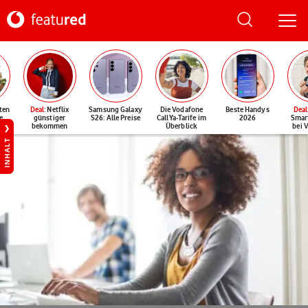
ten
Deal
: Netflix
Samsung Galaxy
Die Vodafone
Beste Handys
Deal
e
günstiger
S26: Alle Preise
CallYa-Tarife im
2026
Smar
bekommen
Überblick
bei 
INHALT