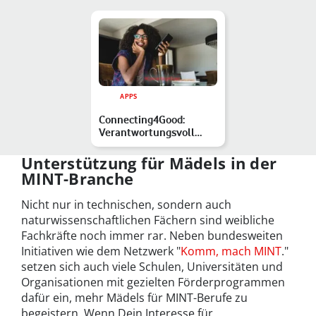
APPS
Connecting4Good:
Verantwortungsvoll
shoppen mit der Good-
on-you-A…
Unterstützung für Mädels in der
MINT-Branche
Nicht nur in technischen, sondern auch
naturwissenschaftlichen Fächern sind weibliche
Fachkräfte noch immer rar. Neben bundesweiten
Initiativen wie dem Netzwerk "
Komm, mach MINT
."
setzen sich auch viele Schulen, Universitäten und
Organisationen mit gezielten Förderprogrammen
dafür ein, mehr Mädels für MINT-Berufe zu
begeistern. Wenn Dein Interesse für