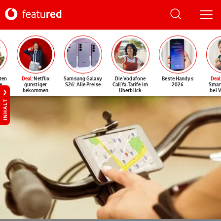
ten
Deal
: Netflix
Samsung Galaxy
Die Vodafone
Beste Handys
Deal
e
günstiger
S26: Alle Preise
CallYa-Tarife im
2026
Smar
bekommen
Überblick
bei 
INHALT