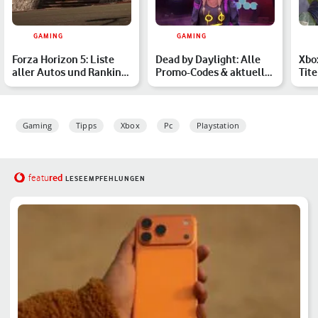
GAMING
GAMING
Forza Horizon 5: Liste
Dead by Daylight: Alle
Xbo
aller Autos und Ranking
Promo-Codes & aktuelle
Tite
der schnellsten Wa…
Events im März 2026
ver
Mär
Gaming
Tipps
Xbox
Pc
Playstation
red
featu
LESEEMPFEHLUNGEN