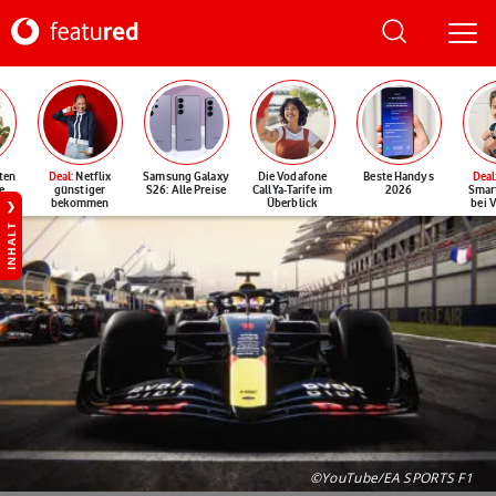
ten
Deal
: Netflix
Samsung Galaxy
Die Vodafone
Beste Handys
Deal
e
günstiger
S26: Alle Preise
CallYa-Tarife im
2026
Smar
bekommen
Überblick
bei 
INHALT
©YouTube/EA SPORTS F1