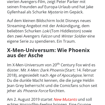
vierten Avengers-Film, zeigt Peter Parker mit
seinen Freunden auf Europa-Urlaub und hat Jake
Gyllenhaal als Schurke
Mysterio
im Gepäck.
Auf dem kleinen Bildschirm lockt Disneys neues
Streaming-Angebot mit der Ankündigung, dem
beliebten Schurken
Loki
(Tom Hiddleston) sowie
den zwei Avengers
Falcon
und
Winter Soldier
eine
eigene Serie zu spendieren. Ein Traum.
X-Men-Universum: Wie Phoenix
aus der Asche
th
Im X-Men-Universum von 20
Century Fox wird es
düster. Mit
X-Men: Dark Phoenix
(Start: 14. Februar
2018), angesiedelt nach
Age of Apocalypse
, lernst
Du die dunkle Macht kennen, die die junge Heldin
Jean Grey beherrscht und die Comicfans schon seit
jeher als
Phoenix Force
fürchten.
Am 2. August 2019 startet
New Mutants
und soll
echtes Horrorfilm-Feeling bringen. Eine Gruppe