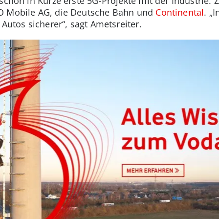
schon in Kürze erste 5G-Projekte mit der Industrie.
GO Mobile AG, die Deutsche Bahn und
Continental
. „
d Autos sicherer“, sagt Ametsreiter.