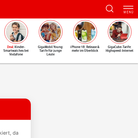
Deal
: Kinder-
GigaMobil Young:
iPhone 18: Release &
GigaCube-Tarife:
Smartwatches bei
Tarife für junge
mehr im Überblick
Highspeed-Internet
Vodafone
Leute