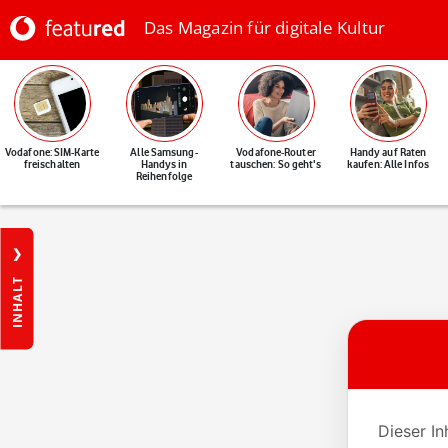
Das Magazin für digitale Kultur
Vodafone: SIM-Karte
Alle Samsung-
Vodafone-Router
Handy auf Raten
freischalten
Handys in
tauschen: So geht's
kaufen: Alle Infos
Reihenfolge
INHALT