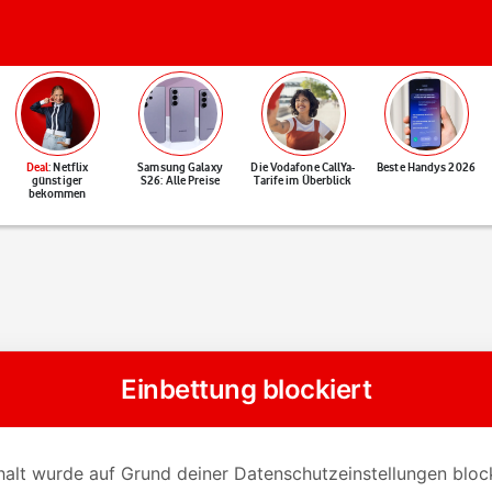
Deal
: Netflix
Samsung Galaxy
Die Vodafone CallYa-
Beste Handys 2026
günstiger
S26: Alle Preise
Tarife im Überblick
bekommen