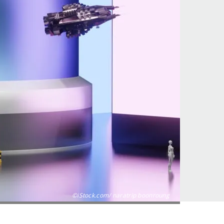
©iStock.com/ naratrip boonroung