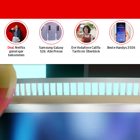
Deal
: Netflix
Samsung Galaxy
Die Vodafone CallYa-
Beste Handys 2026
günstiger
S26: Alle Preise
Tarife im Überblick
bekommen