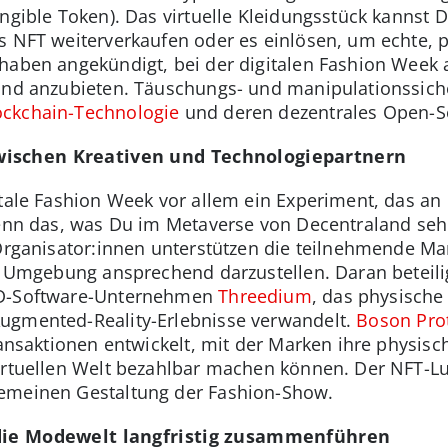
ungible Token). Das virtuelle Kleidungsstück kannst 
s NFT weiterverkaufen oder es einlösen, um echte, 
haben angekündigt, bei der digitalen Fashion Week 
und anzubieten. Täuschungs- und manipulationssiche
ockchain-Technologie
und deren dezentrales Open-
wischen Kreativen und Technologiepartnern
itale Fashion Week vor allem ein Experiment, das an
Denn das, was Du im Metaverse von Decentraland sehen
 Organisator:innen unterstützen die teilnehmende Mar
en Umgebung ansprechend darzustellen. Daran beteili
3D-Software-Unternehmen
Threedium
, das physische
ugmented-Reality-Erlebnisse verwandelt.
Boson Pro
ransaktionen entwickelt, mit der Marken ihre physisc
virtuellen Welt bezahlbar machen können. Der NFT-L
emeinen Gestaltung der Fashion-Show.
 die Modewelt langfristig zusammenführen