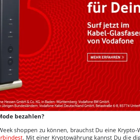
 Mode bezahlen?
Week shoppen zu können, brauchst Du eine Krypto-Wa
rbindest
. Mit einer Kryptowährung kannst Du die d