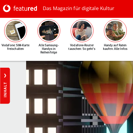
Das Magazin für digitale Kultur
Vodafone: SIM-Karte
Alle Samsung-
Vodafone-Router
Handy auf Raten
freischalten
Handys in
tauschen: So geht's
kaufen: Alle Infos
Reihenfolge
INHALT