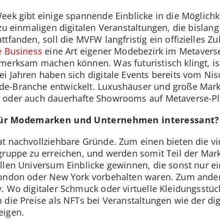
eek gibt einige spannende Einblicke in die Möglichk
zu einmaligen digitalen Veranstaltungen, die bislang 
ttfanden, soll die MVFW langfristig ein offizielles
 Business
eine Art eigener Modebezirk im Metavers
merksam machen können. Was futuristisch klingt, is
i Jahren haben sich digitale Events bereits vom N
de-Branche entwickelt. Luxushäuser und große Mark
 oder auch dauerhafte Showrooms auf Metaverse-Pla
für Modemarken und Unternehmen interessant?
t nachvollziehbare Gründe. Zum einen bieten die vi
gruppe zu erreichen, und werden somit Teil der Marke
llen Universum Einblicke gewinnen, die sonst nur e
London oder New York vorbehalten waren. Zum ande
. Wo digitaler Schmuck oder virtuelle Kleidungsstü
 die Preise als NFTs bei Veranstaltungen wie der di
eigen.