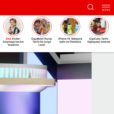
Deal
: Kinder-
GigaMobil Young:
iPhone 18: Release &
GigaCube-Tarife:
Smartwatches bei
Tarife für junge
mehr im Überblick
Highspeed-Internet
Vodafone
Leute