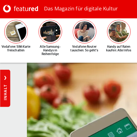
Das Magazin für digitale Kultur
Vodafone: SIM-Karte
Alle Samsung-
Vodafone-Router
Handy auf Raten
freischalten
Handys in
tauschen: So geht's
kaufen: Alle Infos
Reihenfolge
INHALT