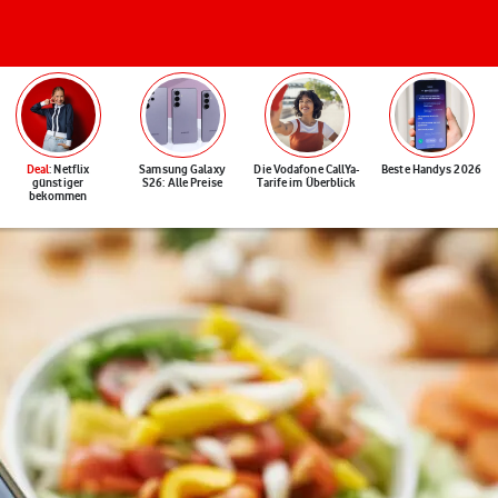
Deal
: Netflix
Samsung Galaxy
Die Vodafone CallYa-
Beste Handys 2026
günstiger
S26: Alle Preise
Tarife im Überblick
bekommen