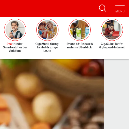
Deal
: Kinder-
GigaMobil Young:
iPhone 18: Release &
GigaCube-Tarife:
Smartwatches bei
Tarife für junge
mehr im Überblick
Highspeed-Internet
Vodafone
Leute