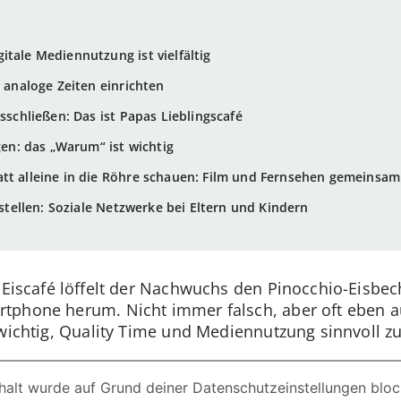
itale Mediennutzung ist vielfältig
: analoge Zeiten einrichten
usschließen: Das ist Papas Lieblingscafé
igen: das „Warum“ ist wichtig
tt alleine in die Röhre schauen: Film und Fernsehen gemeinsam
oßstellen: Soziale Netzwerke bei Eltern und Kindern
Im Eiscafé löffelt der Nachwuchs den Pinocchio-Eisb
tphone herum. Nicht immer falsch, aber oft eben au
 wichtig, Quality Time und Mediennutzung sinnvoll z