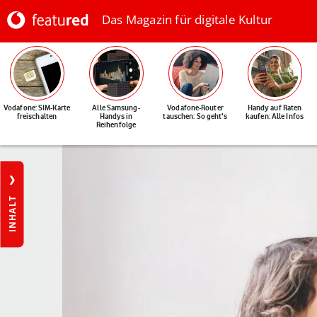
Das Magazin für digitale Kultur
Vodafone: SIM-Karte
Alle Samsung-
Vodafone-Router
Handy auf Raten
freischalten
Handys in
tauschen: So geht's
kaufen: Alle Infos
Reihenfolge
INHALT