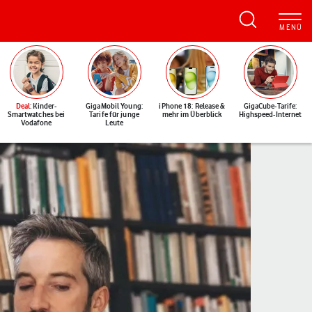
Deal
: Kinder-
GigaMobil Young:
iPhone 18: Release &
GigaCube-Tarife:
Smartwatches bei
Tarife für junge
mehr im Überblick
Highspeed-Internet
Vodafone
Leute