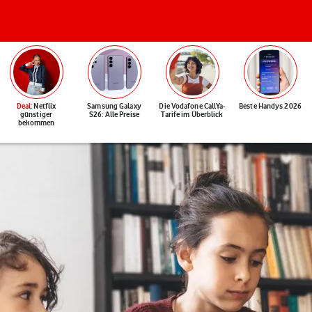
Deal
: Netflix
Samsung Galaxy
Die Vodafone CallYa-
Beste Handys 2026
günstiger
S26: Alle Preise
Tarife im Überblick
bekommen