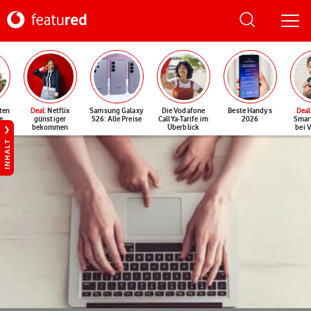
ten
Deal
: Netflix
Samsung Galaxy
Die Vodafone
Beste Handys
Deal
e
günstiger
S26: Alle Preise
CallYa-Tarife im
2026
Smar
bekommen
Überblick
bei 
INHALT