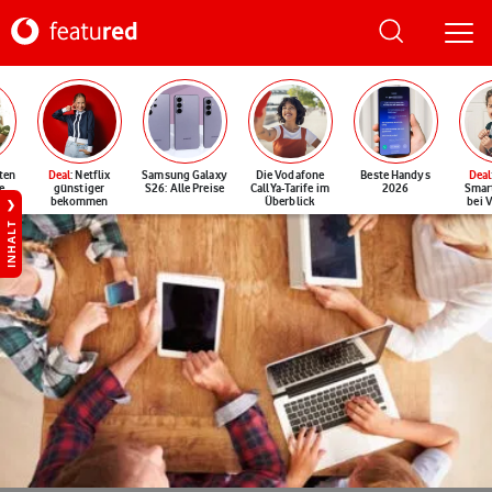
ten
Deal
: Netflix
Samsung Galaxy
Die Vodafone
Beste Handys
Deal
e
günstiger
S26: Alle Preise
CallYa-Tarife im
2026
Smar
bekommen
Überblick
bei 
INHALT