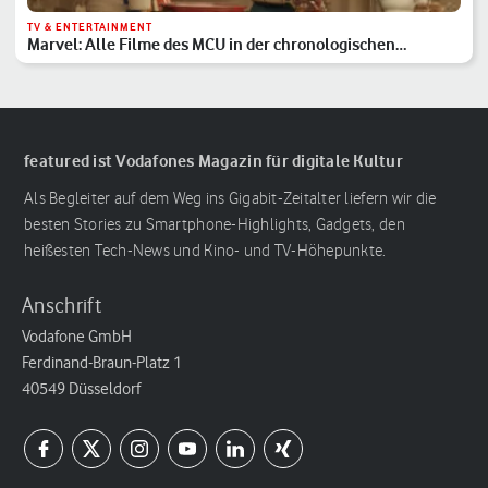
TV & ENTERTAINMENT
Marvel: Alle Filme des MCU in der chronologischen
Reihenfolge
featured ist Vodafones Magazin für digitale Kultur
Als Begleiter auf dem Weg ins Gigabit-Zeitalter liefern wir die
besten Stories zu Smartphone-Highlights, Gadgets, den
heißesten Tech-News und Kino- und TV-Höhepunkte.
Anschrift
Vodafone GmbH
Ferdinand-Braun-Platz 1
40549 Düsseldorf