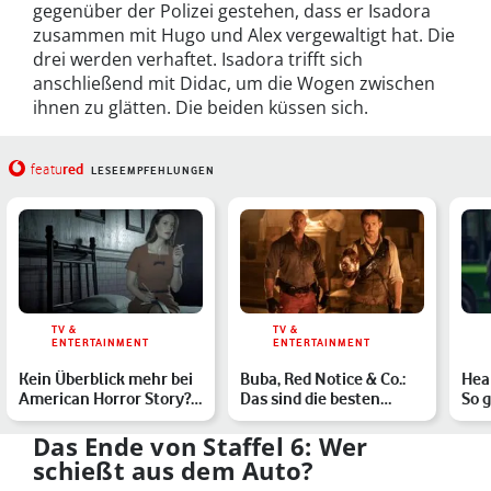
gegenüber der Polizei gestehen, dass er Isadora
zusammen mit Hugo und Alex vergewaltigt hat. Die
drei werden verhaftet. Isadora trifft sich
anschließend mit Didac, um die Wogen zwischen
ihnen zu glätten. Die beiden küssen sich.
red
featu
LESEEMPFEHLUNGEN
TV &
TV &
ENTERTAINMENT
ENTERTAINMENT
Kein Überblick mehr bei
Buba, Red Notice & Co.:
Hear
American Horror Story?
Das sind die besten
So 
Staffel 1 bis 12 i…
Krimikomödien auf Net…
Gesc
w…
Das Ende von Staffel 6: Wer
schießt aus dem Auto?