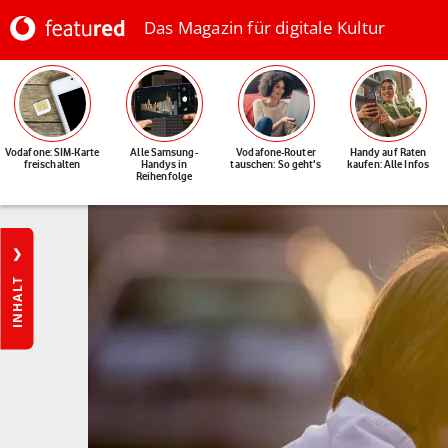
Das Magazin für digitale Kultur
Vodafone: SIM-Karte
Alle Samsung-
Vodafone-Router
Handy auf Raten
freischalten
Handys in
tauschen: So geht's
kaufen: Alle Infos
Reihenfolge
INHALT