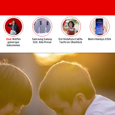
Deal
: Netflix
Samsung Galaxy
Die Vodafone CallYa-
Beste Handys 2026
günstiger
S26: Alle Preise
Tarife im Überblick
bekommen