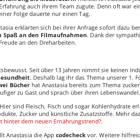
 Erfahrung auch ihrem Team zugute. Denn oft war ei
iner Folge dauerte nur einen Tag.
asia erklärten sich bei ihrer Anfrage sofort dazu ber
en Spaß an den Filmaufnahmen
. Dank der sympathi
Freude an den Dreharbeiten.
tsbewusst. Seit über 13 Jahren nimmt sie keinen Indu
 Gesundheit
. Deshalb lag ihr das Thema unserer 1. F
wei Bücher
hat Anastasia bereits zum Thema zucker
ufiger zu Gast und sprach über ihren Lebenswandel
Hier sind Fleisch, Fisch und sogar Kohlenhydrate er
rodukte, Zucker und künstliche Zusatzstoffe. Mehr da
kt hinter dem neuen Ernährungstrend?
.
lt Anastasia die App
codecheck
vor. Weitere hilfre