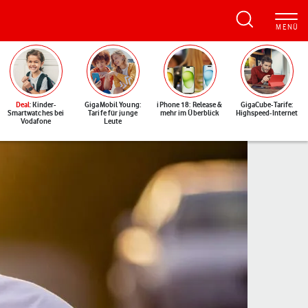
Deal
: Kinder-
GigaMobil Young:
iPhone 18: Release &
GigaCube-Tarife:
Smartwatches bei
Tarife für junge
mehr im Überblick
Highspeed-Internet
Vodafone
Leute