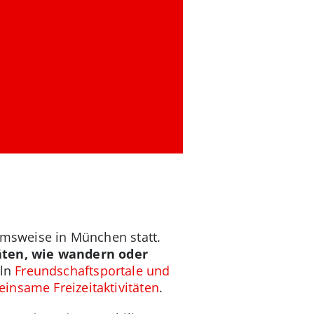
ahmsweise in München statt.
äten, wie wandern oder
eln
Freundschaftsportale und
insame Freizeitaktivitäten
.