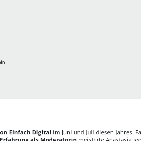
eln
von Einfach Digital
im Juni und Juli diesen Jahres. F
Erfahrung als Moderatorin
meisterte Anastasia je