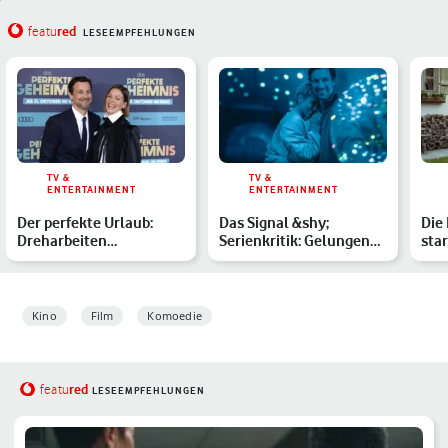
red
featu
LESEEMPFEHLUNGEN
TV &
TV &
ENTERTAINMENT
ENTERTAINMENT
Der perfekte Urlaub:
Das Signal &shy;
Die 
Dreharbeiten
Serienkritik: Gelungenes
star
abgeschlossen – alle
Psychodrama zwischen
ein
Infos zur …
We…
Kino
Film
Komoedie
red
featu
LESEEMPFEHLUNGEN