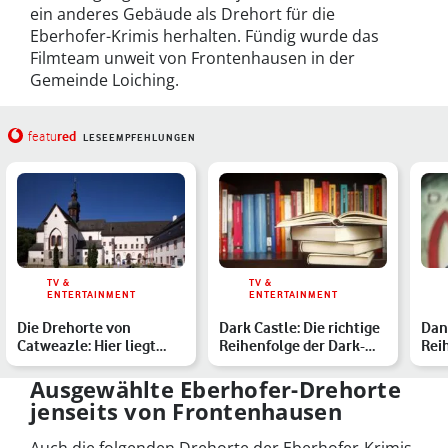
ein anderes Gebäude als Drehort für die
Eberhofer-Krimis herhalten. Fündig wurde das
Filmteam unweit von Frontenhausen in der
Gemeinde Loiching.
red
featu
LESEEMPFEHLUNGEN
TV &
TV &
ENTERTAINMENT
ENTERTAINMENT
Die Drehorte von
Dark Castle: Die richtige
Dan 
Catweazle: Hier liegt
Reihenfolge der Dark-
Rei
Magie in der Luft
Romance-Bücher
Büc
Ausgewählte Eberhofer-Drehorte
jenseits von Frontenhausen