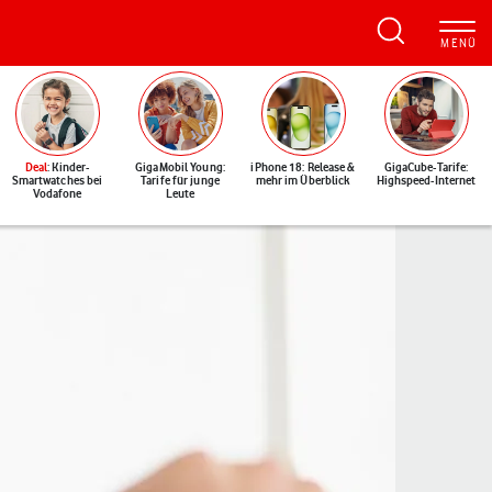
Deal
: Kinder-
GigaMobil Young:
iPhone 18: Release &
GigaCube-Tarife:
Smartwatches bei
Tarife für junge
mehr im Überblick
Highspeed-Internet
Vodafone
Leute