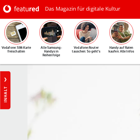
Das Magazin für digitale Kultur
Vodafone: SIM-Karte
Alle Samsung-
Vodafone-Router
Handy auf Raten
freischalten
Handys in
tauschen: So geht's
kaufen: Alle Infos
Reihenfolge
INHALT