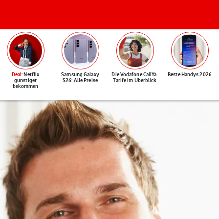
Deal
: Netflix
Samsung Galaxy
Die Vodafone CallYa-
Beste Handys 2026
günstiger
S26: Alle Preise
Tarife im Überblick
bekommen