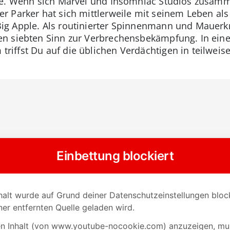
ie. Wenn sich Marvel und Insomniac Studios zusamm
 Parker hat sich mittlerweile mit seinem Leben als
g Apple. Als routinierter Spinnenmann und Mauerkr
n siebten Sinn zur Verbrechensbekämpfung. In ein
riffst Du auf die üblichen Verdächtigen in teilweis