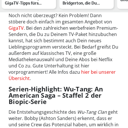
GigaTV-Tipps fürs
Bridgerton, die Du
uns
Wochenende
kennen solltest
Ent
Noch nicht überzeugt? Kein Problem! Dann
stöbere doch einfach im gesamten Angebot von
GigaTV
. Bei den zahlreichen werbefreien Premium-
Sendern, die Du zu Deinem TV-Paket hinzubuchen
kannst, hat sich bestimmt auch Dein neues
Lieblingsprogramm versteckt. Bei Bedarf greifst Du
außerdem auf klassisches TV, eine große
Mediathekenauswahl und Deine Abos bei Netflix
und Co zu. Gute Unterhaltung ist hier
vorprogrammiert! Alle Infos dazu
hier bei unserer
Übersicht
.
Serien-Highlight: Wu-Tang: An
American Saga – Staffel 2 der
Biopic-Serie
Die Entstehungsgeschichte des
Wu-Tang Clan
geht
weiter. Bobby (Ashton Sanders) erkennt, dass er
und seine Crew das Potenzial haben, um wirklich in