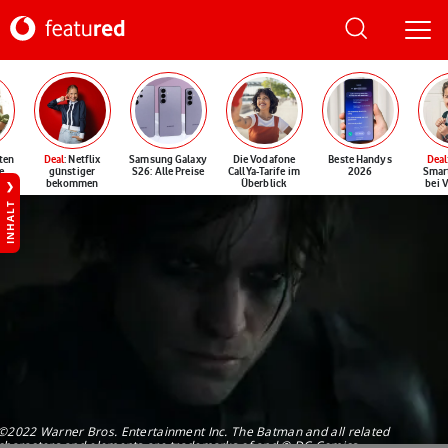
ten
Deal
: Netflix
Samsung Galaxy
Die Vodafone
Beste Handys
Deal
e
günstiger
S26: Alle Preise
CallYa-Tarife im
2026
Smar
bekommen
Überblick
bei 
INHALT
©2022 Warner Bros. Entertainment Inc. The Batman and all related
characters and elements are trademarks of and © DC Comics.