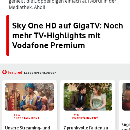
genießt die Doppelfolgen einfach auf Abruf in der
Mediathek. Ahoi!
Sky One HD auf GigaTV: Noch
mehr TV-Highlights mit
Vodafone Premium
red
featu
LESEEMPFEHLUNGEN
TV &
TV &
ENTERTAINMENT
ENTERTAINMENT
Gig
Unsere Streaming- und
7 prunkvolle Fakten zu
und 