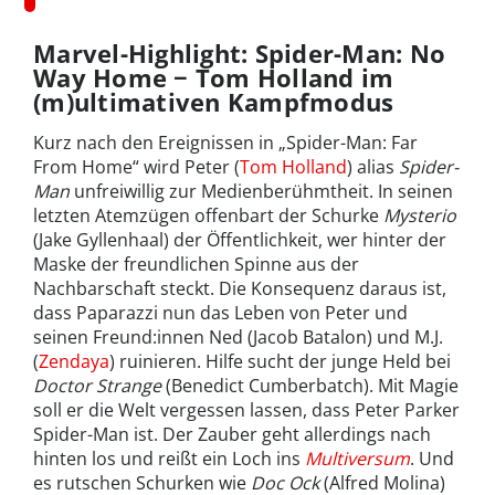
Marvel-Highlight: Spider-Man: No
Way Home − Tom Holland im
(m)ultimativen Kampfmodus
Kurz nach den Ereignissen in „Spider-Man: Far
From Home“ wird Peter (
Tom Holland
) alias
Spider-
Man
unfreiwillig zur Medienberühmtheit. In seinen
letzten Atemzügen offenbart der Schurke
Mysterio
(Jake Gyllenhaal) der Öffentlichkeit, wer hinter der
Maske der freundlichen Spinne aus der
Nachbarschaft steckt. Die Konsequenz daraus ist,
dass Paparazzi nun das Leben von Peter und
seinen Freund:innen Ned (Jacob Batalon) und M.J.
(
Zendaya
) ruinieren. Hilfe sucht der junge Held bei
Doctor Strange
(Benedict Cumberbatch). Mit Magie
soll er die Welt vergessen lassen, dass Peter Parker
Spider-Man ist. Der Zauber geht allerdings nach
hinten los und reißt ein Loch ins
Multiversum
. Und
es rutschen Schurken wie
Doc Ock
(Alfred Molina)