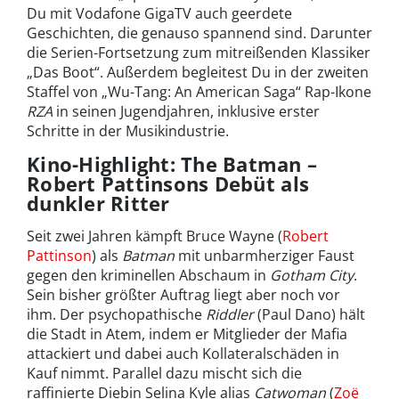
Du mit Vodafone GigaTV auch geerdete
Geschichten, die genauso spannend sind. Darunter
die Serien-Fortsetzung zum mitreißenden Klassiker
„Das Boot“. Außerdem begleitest Du in der zweiten
Staffel von „Wu-Tang: An American Saga“ Rap-Ikone
RZA
in seinen Jugendjahren, inklusive erster
Schritte in der Musikindustrie.
Kino-Highlight: The Batman –
Robert Pattinsons Debüt als
dunkler Ritter
Seit zwei Jahren kämpft Bruce Wayne (
Robert
Pattinson
) als
Batman
mit unbarmherziger Faust
gegen den kriminellen Abschaum in
Gotham City
.
Sein bisher größter Auftrag liegt aber noch vor
ihm. Der psychopathische
Riddler
(Paul Dano) hält
die Stadt in Atem, indem er Mitglieder der Mafia
attackiert und dabei auch Kollateralschäden in
Kauf nimmt. Parallel dazu mischt sich die
raffinierte Diebin Selina Kyle alias
Catwoman
(
Zoë