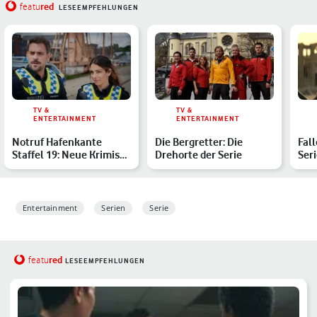
red
featu
LESEEMPFEHLUNGEN
TV &
TV &
ENTERTAINMENT
ENTERTAINMENT
Notruf Hafenkante
Die Bergretter: Die
Fall
Staffel 19: Neue Krimis
Drehorte der Serie
Ser
von der Waterkant
Entertainment
Serien
Serie
red
featu
LESEEMPFEHLUNGEN