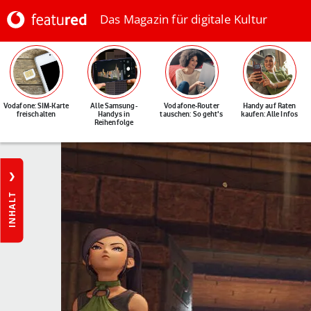
Das Magazin für digitale Kultur
Vodafone: SIM-Karte
Alle Samsung-
Vodafone-Router
Handy auf Raten
freischalten
Handys in
tauschen: So geht's
kaufen: Alle Infos
Reihenfolge
INHALT