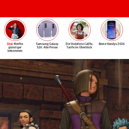
Deal
: Netflix
Samsung Galaxy
Die Vodafone CallYa-
Beste Handys 2026
günstiger
S26: Alle Preise
Tarife im Überblick
bekommen