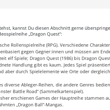
tehst, kannst Du diesen Abschnitt gerne überspringe
ideospielreihe „Dragon Quest“:
ische Rollenspielreihe (RPG). Verschiedene Charakter
enbasiert gegen Gegner:innen und müssen am Ende 
it elf Spiele; Dragon Quest (1986) bis Dragon Quest X
nete Handlung gibt es kaum. Jedes Spiel präsentier
ind aber durch Spielelemente wie Orte oder dergleic
es diverse Ableger-Reihen, die andere Genres bedie
nster Battle Road“ (Sammelkartenspiel).
 bisher erschienen Games der Hauptreihe stammen a
rühmten „Dragon Ball“-Mangas.