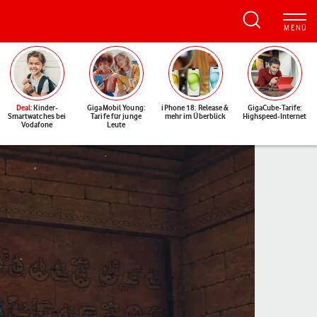
Deal
: Kinder-
GigaMobil Young:
iPhone 18: Release &
GigaCube-Tarife:
Smartwatches bei
Tarife für junge
mehr im Überblick
Highspeed-Internet
Vodafone
Leute