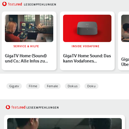
red
featu
LESEEMPFEHLUNGEN
SERVICE & HILFE
INSIDE VODAFONE
GigaTV Home (Sound)
GigaTV Home Sound: Das
Gig
und Co.: Alle Infos zu
kann Vodafones
Über
unserem
Premium-TV-Box mit
pas
Entertainment-…
integrie…
für
Gigatv
Filme
Female
Dokus
Doku
red
featu
LESEEMPFEHLUNGEN