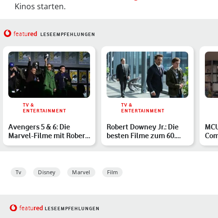
Kinos starten.
red
featu
LESEEMPFEHLUNGEN
TV &
TV &
ENTERTAINMENT
ENTERTAINMENT
Avengers 5 & 6: Die
Robert Downey Jr.: Die
MCU
Marvel-Filme mit Robert
besten Filme zum 60.
Com
Downey Jr. im Überbli…
Geburtstag des charis…
Man
Tv
Disney
Marvel
Film
red
featu
LESEEMPFEHLUNGEN