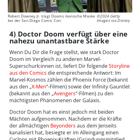
Robert Downey Jr. trägt Dooms ikonische Maske
©2024 Getty
bei der San Diego Comic Con.
Images via Disney
4) Doctor Doom verfügt über eine
nahezu unantastbare Stärke
Wenn Du Dir die Frage stellst, wie stark Doctor
Doom im Vergleich zu anderen Marvel-
Superschurk:innen ist, liefert Dir folgende
Storyline
aus den Comics
die entsprechende Antwort: Im
Marvel-Kosmos zählen die Phoenix Force (bekannt
aus den „
X-Men
“-Filmen) sowie der Infinity Gauntlet
(bekannt aus den „
Avengers
“-Filmen) zu den
mächtigsten Phänomenen der Galaxis.
Doctor Doom hat es einst jedoch mit beiden
Mächten aufgenommen. Nachdem er die Kräfte
der allmächtigen
Beyonders
aus dem Jenseits
kanalisiert hat, besiegte er im Alleingang einen
Cyclops mit Phoenix-Kräften (Gründungsmitglied