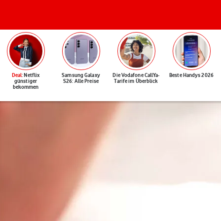
Deal
: Netflix
Samsung Galaxy
Die Vodafone CallYa-
Beste Handys 2026
günstiger
S26: Alle Preise
Tarife im Überblick
bekommen