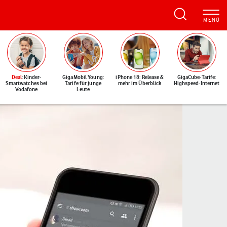
Deal
: Kinder-
GigaMobil Young:
iPhone 18: Release &
GigaCube-Tarife:
Smartwatches bei
Tarife für junge
mehr im Überblick
Highspeed-Internet
Vodafone
Leute