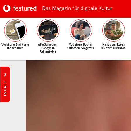
Das Magazin für digitale Kultur
Vodafone: SIM-Karte
Alle Samsung-
Vodafone-Router
Handy auf Raten
freischalten
Handys in
tauschen: So geht's
kaufen: Alle Infos
Reihenfolge
INHALT