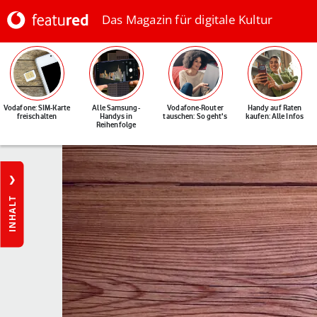
Das Magazin für digitale Kultur
Vodafone: SIM-Karte
Alle Samsung-
Vodafone-Router
Handy auf Raten
freischalten
Handys in
tauschen: So geht's
kaufen: Alle Infos
Reihenfolge
INHALT