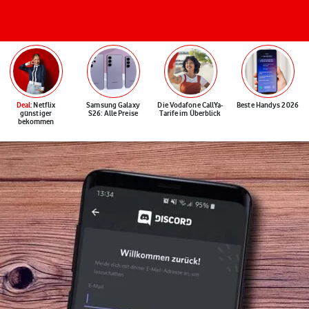
Deal
: Netflix
Samsung Galaxy
Die Vodafone CallYa-
Beste Handys 2026
günstiger
S26: Alle Preise
Tarife im Überblick
bekommen