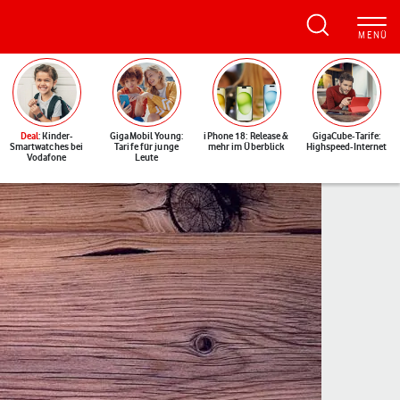
Deal
: Kinder-
GigaMobil Young:
iPhone 18: Release &
GigaCube-Tarife:
Smartwatches bei
Tarife für junge
mehr im Überblick
Highspeed-Internet
Vodafone
Leute