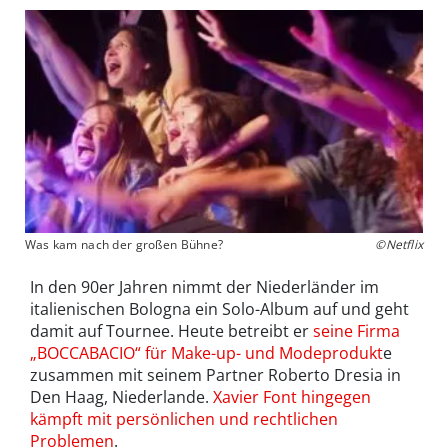
Was kam nach der großen Bühne?
©Netflix
In den 90er Jahren nimmt der Niederländer im
italienischen Bologna ein Solo-Album auf und geht
damit auf Tournee. Heute betreibt er
seine Firma
„BOCCABACIO“ für Make-up- und Modeprodukt
e
zusammen mit seinem Partner Roberto Dresia in
Den Haag, Niederlande.
Xavier Font hingegen
kämpft mit persönlichen und rechtlichen
Problemen
.