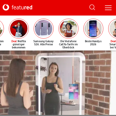
ten
Deal
: Netflix
Samsung Galaxy
Die Vodafone
Beste Handys
Deal
e
günstiger
S26: Alle Preise
CallYa-Tarife im
2026
Smar
bekommen
Überblick
bei 