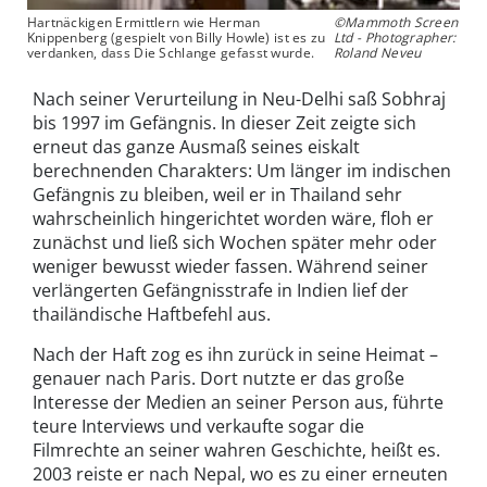
Hartnäckigen Ermittlern wie Herman
©Mammoth Screen
Knippenberg (gespielt von Billy Howle) ist es zu
Ltd - Photographer:
verdanken, dass Die Schlange gefasst wurde.
Roland Neveu
Nach seiner Verurteilung in Neu-Delhi saß Sobhraj
bis 1997 im Gefängnis. In dieser Zeit zeigte sich
erneut das ganze Ausmaß seines eiskalt
berechnenden Charakters: Um länger im indischen
Gefängnis zu bleiben, weil er in Thailand sehr
wahrscheinlich hingerichtet worden wäre, floh er
zunächst und ließ sich Wochen später mehr oder
weniger bewusst wieder fassen. Während seiner
verlängerten Gefängnisstrafe in Indien lief der
thailändische Haftbefehl aus.
Nach der Haft zog es ihn zurück in seine Heimat –
genauer nach Paris. Dort nutzte er das große
Interesse der Medien an seiner Person aus, führte
teure Interviews und verkaufte sogar die
Filmrechte an seiner wahren Geschichte, heißt es.
2003 reiste er nach Nepal, wo es zu einer erneuten