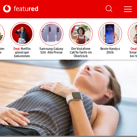
ten
Deal
: Netflix
Samsung Galaxy
Die Vodafone
Beste Handys
Deal
e
günstiger
S26: Alle Preise
CallYa-Tarife im
2026
Smar
bekommen
Überblick
bei 