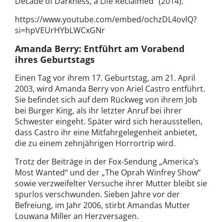
Decade of Darkness, a Life Reclaimed“ (2014).
https://www.youtube.com/embed/ochzDL4ovlQ?
si=hpVEUrHYbLWCxGNr
Amanda Berry: Entführt am Vorabend
ihres Geburtstags
Einen Tag vor ihrem 17. Geburtstag, am 21. April
2003, wird Amanda Berry von Ariel Castro entführt.
Sie befindet sich auf dem Rückweg von ihrem Job
bei Burger King, als ihr letzter Anruf bei ihrer
Schwester eingeht. Später wird sich herausstellen,
dass Castro ihr eine Mitfahrgelegenheit anbietet,
die zu einem zehnjährigen Horrortrip wird.
Trotz der Beiträge in der Fox-Sendung „America’s
Most Wanted“ und der „The Oprah Winfrey Show“
sowie verzweifelter Versuche ihrer Mutter bleibt sie
spurlos verschwunden. Sieben Jahre vor der
Befreiung, im Jahr 2006, stirbt Amandas Mutter
Louwana Miller an Herzversagen.