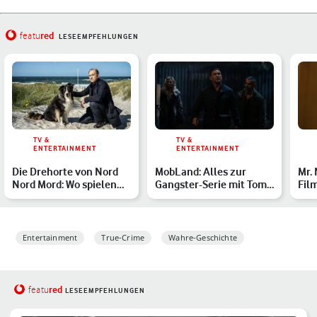
red
featu
LESEEMPFEHLUNGEN
TV &
TV &
ENTERTAINMENT
ENTERTAINMENT
Die Drehorte von Nord
MobLand: Alles zur
Mr.
Nord Mord: Wo spielen
Gangster-Serie mit Tom
Fil
die ZDF-Krimis?
Hardy auf Paramount+
Entertainment
True-Crime
Wahre-Geschichte
red
featu
LESEEMPFEHLUNGEN