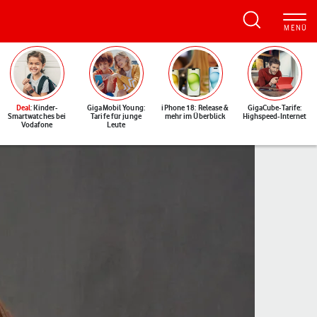
Deal
: Kinder-
GigaMobil Young:
iPhone 18: Release &
GigaCube-Tarife:
Smartwatches bei
Tarife für junge
mehr im Überblick
Highspeed-Internet
Vodafone
Leute