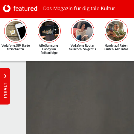
Das Magazin für digitale Kultur
Vodafone: SIM-Karte
Alle Samsung-
Vodafone-Router
Handy auf Raten
freischalten
Handys in
tauschen: So geht's
kaufen: Alle Infos
Reihenfolge
INHALT