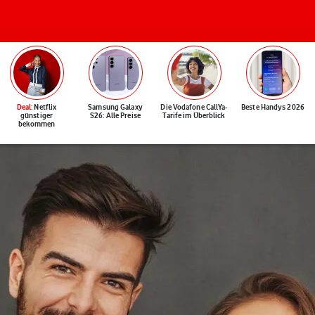
Deal
: Netflix
Samsung Galaxy
Die Vodafone CallYa-
Beste Handys 2026
günstiger
S26: Alle Preise
Tarife im Überblick
bekommen