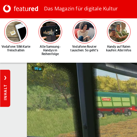
Das Magazin für digitale Kultur
Vodafone: SIM-Karte
Alle Samsung-
Vodafone-Router
Handy auf Raten
freischalten
Handys in
tauschen: So geht's
kaufen: Alle Infos
Reihenfolge
INHALT