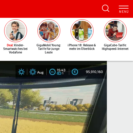
Deal
: Kinder-
GigaMobil Young:
iPhone 18: Release &
GigaCube-Tarife:
Smartwatches bei
Tarife für junge
mehr im Überblick
Highspeed-Internet
Vodafone
Leute