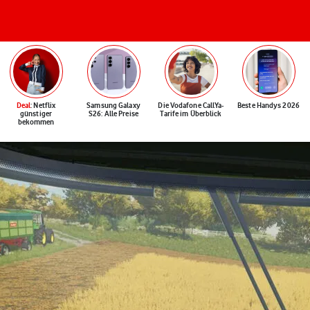
Deal
: Netflix
Samsung Galaxy
Die Vodafone CallYa-
Beste Handys 2026
günstiger
S26: Alle Preise
Tarife im Überblick
bekommen