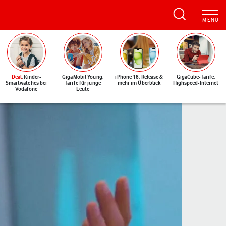
Deal
: Kinder-
GigaMobil Young:
iPhone 18: Release &
GigaCube-Tarife:
Smartwatches bei
Tarife für junge
mehr im Überblick
Highspeed-Internet
Vodafone
Leute