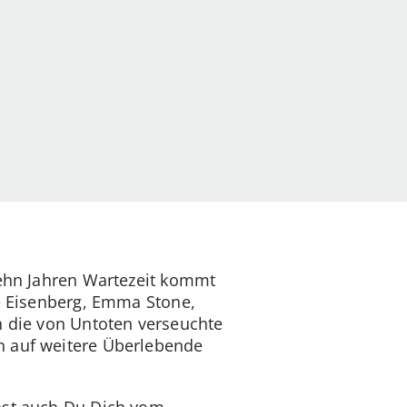
ehn Jahren Wartezeit kommt
se Eisenberg, Emma Stone,
h die von Untoten verseuchte
n auf weitere Überlebende
nnst auch Du Dich vom