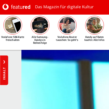
Das Magazin für digitale Kultur
Vodafone: SIM-Karte
Alle Samsung-
Vodafone-Router
Handy auf Raten
freischalten
Handys in
tauschen: So geht's
kaufen: Alle Infos
Reihenfolge
INHALT