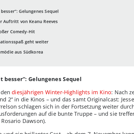
 besser“: Gelungenes Sequel
r Auftritt von Keanu Reeves
roßer Comedy-Hit
mationsspaß geht weiter
komödie aus Südkorea
lt besser“: Gelungenes Sequel
u den
diesjährigen Winter-Highlights im Kino
: Nach z
nd 2“ in die Kinos – und das samt Originalcast: Jes
relson schlagen sich in der Fortsetzung weiter durc
sforderungen auf die bunte Truppe – und sie treffe
d Rosario Dawson).
n und ein brillanter Cast – ab dem 7. November ka