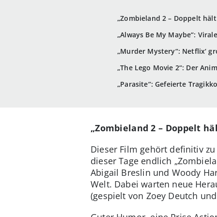
„Zombieland 2 – Doppelt hält
„Always Be My Maybe“: Virale
„Murder Mystery“: Netflix‘ g
„The Lego Movie 2“: Der Ani
„Parasite“: Gefeierte Tragik
„Zombieland 2 – Doppelt hä
Dieser Film gehört definitiv z
dieser Tage endlich „Zombiela
Abigail Breslin und Woody Har
Welt. Dabei warten neue Herau
(gespielt von Zoey Deutch un
Guter Humor, eine Prise Actio