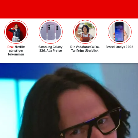
Deal
: Netflix
Samsung Galaxy
Die Vodafone CallYa-
Beste Handys 2026
günstiger
S26: Alle Preise
Tarife im Überblick
bekommen