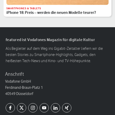
SMARTPHONES & TABLETS
iPhone 18: Preis – werden die neuen Modelle teurer?
featured ist Vodafones Magazin für digitale Kultur
Als Begleiter auf dem Weg ins Gigabit-Zeitalter liefern wir die
besten Stories zu Smartphone-Highlights, Gadgets, den
heißesten Tech-News und Kino- und TV-Höhepunkte.
Anschrift
Vodafone GmbH
Ferdinand-Braun-Platz 1
40549 Düsseldorf