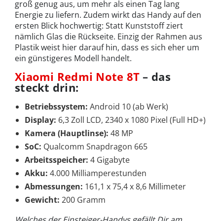
groß genug aus, um mehr als einen Tag lang
Energie zu liefern. Zudem wirkt das Handy auf den
ersten Blick hochwertig: Statt Kunststoff ziert
nämlich Glas die Rückseite. Einzig der Rahmen aus
Plastik weist hier darauf hin, dass es sich eher um
ein günstigeres Modell handelt.
Xiaomi Redmi Note 8T
– das
steckt drin:
Betriebssystem:
Android 10 (ab Werk)
Display:
6,3 Zoll LCD, 2340 x 1080 Pixel (Full HD+)
Kamera (Hauptlinse):
48 MP
SoC:
Qualcomm Snapdragon 665
Arbeitsspeicher:
4 Gigabyte
Akku:
4.000 Milliamperestunden
Abmessungen:
161,1 x 75,4 x 8,6 Millimeter
Gewicht:
200 Gramm
Welches der Einsteiger-Handys gefällt Dir am