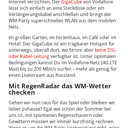
Internet verzichten. Der
GigaCube
von Vodafone
lässt sich einfach an eine Steckdose oder ein
Verlängerungskabel anschließen und bringt der
WM-Party superschnelles WLAN aus dem mobilen
Netz.
Im großen Garten, im Ferienhaus, im Café oder im
Hotel: Der GigaCube ist ein tragbarer Hotspot für
unterwegs, überall dort, wo Strom aber
keine DSL-
oder Kabel-Leitung
verfügbar ist. Unter optimalen
Bedingungen kannst Du im Vodafone Netz (4G LTE
Max) bis zu 200 Mbit/s surfen – mehr als genug für
einen Livestream aus Russland.
Mit RegenRadar das WM-Wetter
checken
Gehen wir nun raus für das Spiel oder bleiben wir
lieber zuhause? Egal wie schön der Sommer bei
uns ist, mit spontanen Regenschauern oder
Gewittern müssen wir immer kurzfristig rechnen.
Wenn es um die WM-Party-Vorbereitung geht, wäre