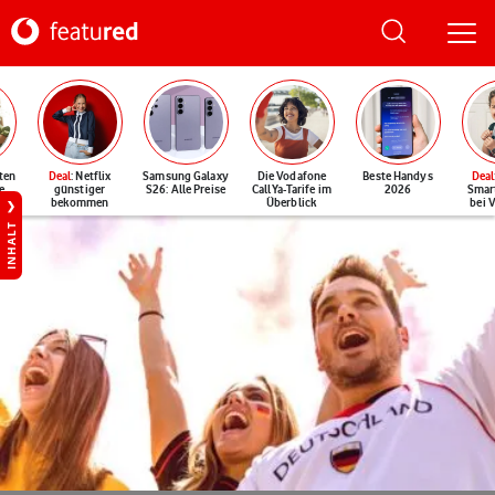
ten
Deal
: Netflix
Samsung Galaxy
Die Vodafone
Beste Handys
Deal
e
günstiger
S26: Alle Preise
CallYa-Tarife im
2026
Smar
bekommen
Überblick
bei 
INHALT