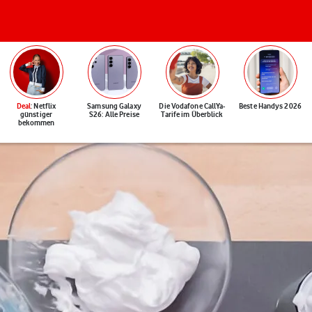
Deal
: Netflix
Samsung Galaxy
Die Vodafone CallYa-
Beste Handys 2026
günstiger
S26: Alle Preise
Tarife im Überblick
bekommen