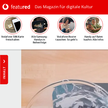
Das Magazin für digitale Kultur
Vodafone: SIM-Karte
Alle Samsung-
Vodafone-Router
Handy auf Raten
freischalten
Handys in
tauschen: So geht's
kaufen: Alle Infos
Reihenfolge
INHALT