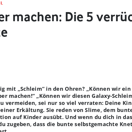
AL
er machen: Die 5 verrü
te
ig mit „Schleim“ in den Ohren? „Können wir ein
lber machen!“ „Können wir diesen Galaxy-Schle
u vermeiden, sei nur so viel verraten: Deine Ki
 einer Erkältung. Sie reden von Slime, dem bunt
ation auf Kinder ausübt. Und wenn du dich in d
 du zugeben, dass die bunte selbstgemachte Kne
rt.