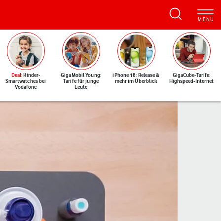
Deal
: Kinder-
GigaMobil Young:
iPhone 18: Release &
GigaCube-Tarife:
Smartwatches bei
Tarife für junge
mehr im Überblick
Highspeed-Internet
Vodafone
Leute