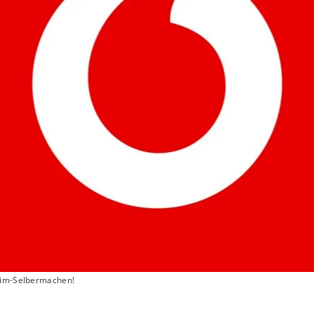
leim-Selbermachen!