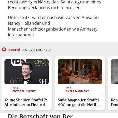
rechtswidrig erklärte, darf Salhi aufgrund eines
Berufungsverfahrens nicht einreisen.
Unterstützt wird er nach wie vor von Anwältin
Nancy Hollander und
Menschenrechtsorganisationen wie Amnesty
International.
red
featu
LESEEMPFEHLUNGEN
TV &
TV &
ENTERTAINMENT
ENTERTAINMENT
Young Sheldon Staffel 7:
Süße Magnolien Staffel
Reb
Alle Infos zum Finale der
4: Wann geht die Netflix-
Feu
Comedyserie
Soap endlich weit…
Zac
Die Botschaft von Der