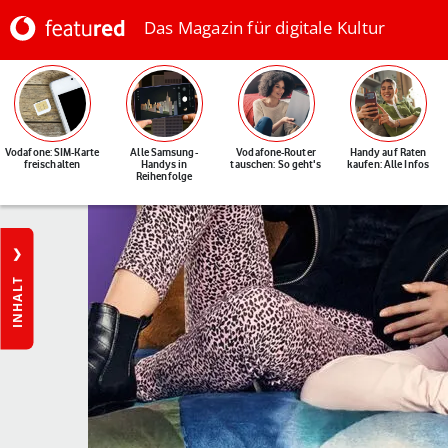
Das Magazin für digitale Kultur
Vodafone: SIM-Karte
Alle Samsung-
Vodafone-Router
Handy auf Raten
freischalten
Handys in
tauschen: So geht's
kaufen: Alle Infos
Reihenfolge
INHALT