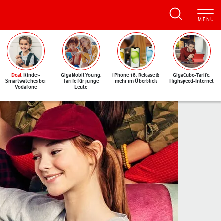
Deal
: Kinder-
GigaMobil Young:
iPhone 18: Release &
GigaCube-Tarife:
Smartwatches bei
Tarife für junge
mehr im Überblick
Highspeed-Internet
Vodafone
Leute