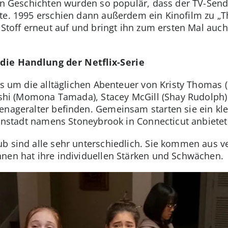
ten Geschichten wurden so populär, dass der TV-Send
e. 1995 erschien dann außerdem ein Kinofilm zu „The
den Stoff erneut auf und bringt ihn zum ersten Mal a
 die Handlung der Netflix-Serie
 es um die alltäglichen Abenteuer von Kristy Thomas
Kishi (Momona Tamada), Stacey McGill (Shay Rudolph)
eenageralter befinden. Gemeinsam starten sie ein k
einstadt namens Stoneybrook in Connecticut anbietet
b sind alle sehr unterschiedlich. Sie kommen aus v
nen hat ihre individuellen Stärken und Schwächen.