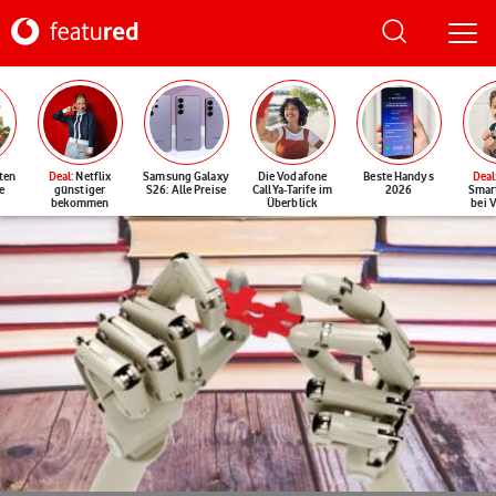
ten
Deal
: Netflix
Samsung Galaxy
Die Vodafone
Beste Handys
Deal
e
günstiger
S26: Alle Preise
CallYa-Tarife im
2026
Smar
bekommen
Überblick
bei 