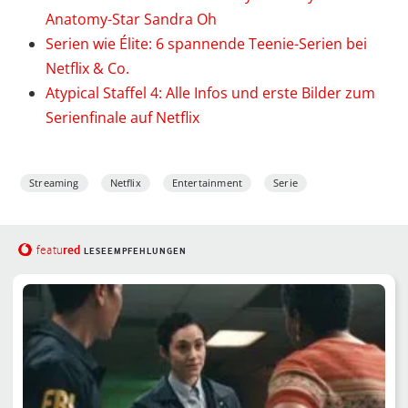
Anatomy-Star Sandra Oh
Serien wie Élite: 6 spannende Teenie-Serien bei
Netflix & Co.
Atypical Staffel 4: Alle Infos und erste Bilder zum
Serienfinale auf Netflix
Streaming
Netflix
Entertainment
Serie
red
featu
LESEEMPFEHLUNGEN