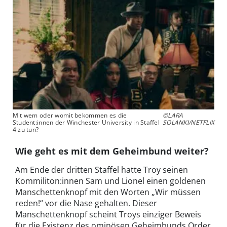
Mit wem oder womit bekommen es die
©LARA
Student:innen der Winchester University in Staffel
SOLANKI/NETFLIX
4 zu tun?
Wie geht es mit dem Geheimbund weiter?
Am Ende der dritten Staffel hatte Troy seinen
Kommiliton:innen Sam und Lionel einen goldenen
Manschettenknopf mit den Worten „Wir müssen
reden!“ vor die Nase gehalten. Dieser
Manschettenknopf scheint Troys einziger Beweis
für die Existenz des ominösen Geheimbunds Order